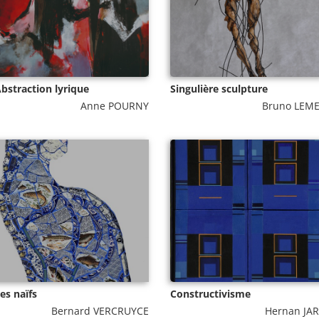
bstraction lyrique
Singulière sculpture
Anne POURNY
Bruno LEM
es naïfs
Constructivisme
Bernard VERCRUYCE
Hernan JA