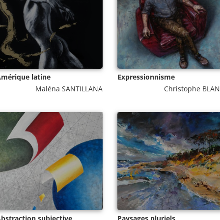
mérique latine
Expressionnisme
Maléna SANTILLANA
Christophe BLA
bstraction subjective
Paysages pluriels