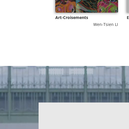
Art-Croisements
E
Wen-Tsien LI