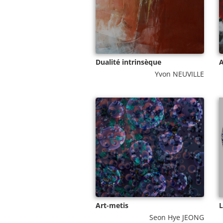
Dualité intrinsèque
A
Yvon NEUVILLE
Art-metis
L
Seon Hye JEONG