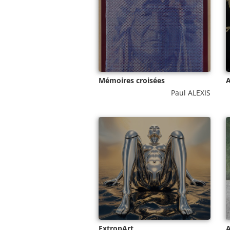
Mémoires croisées
A
Paul ALEXIS
ExtropArt
A