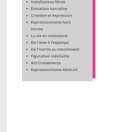
Installations libres
Evocation narrative
Création et expression
Expressionnisme hors
norme
La vie en instantané
De l’âme à l’estampe
De l’inertie au mouvement
Figuration inévitable
Art-Croisements
Expressionnisme Abstrait